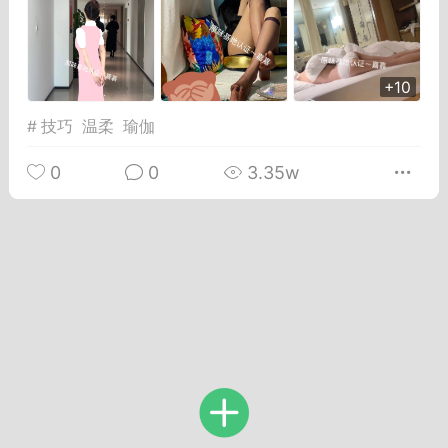
Dsisley女
曲奇小饼干
+10
#
技巧
温柔
瑜伽
0
0
3.35w
邻家小姐姐
海航在飞空姐