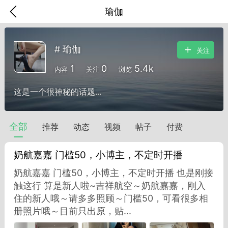
瑜伽
# 瑜伽
关注
1
0
5.4k
内容
关注
浏览
这是一个很神秘的话题...
全部
推荐
动态
视频
帖子
付费
奶航嘉嘉 门槛50，小博主，不定时开播
奶航嘉嘉 门槛50，小博主，不定时开播 也是刚接
触这行 算是新人啦~吉祥航空～奶航嘉嘉，刚入
香味”的小姐
住的新人哦～请多多照顾～门槛50，可看很多相
大二女生囡囡
册照片哦～目前只出原，贴...