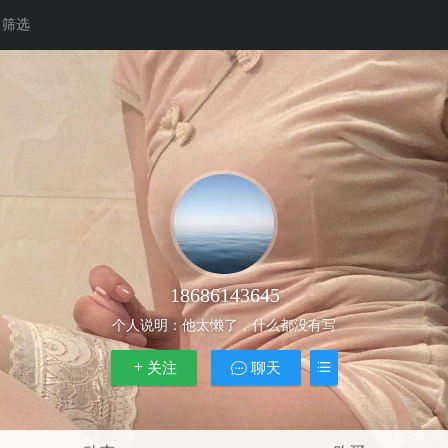
筛选
18686143645
个人说明：
他太懒了，什么都没有写
关注
聊天