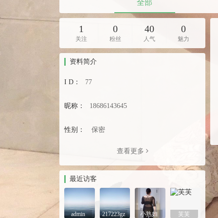
全部
1
0
40
0
关注
粉丝
人气
魅力
资料简介
I D：
77
昵称：
18686143645
性别：
保密
查看更多
最近访客
admin
217223gz
小熟妇
芙芙