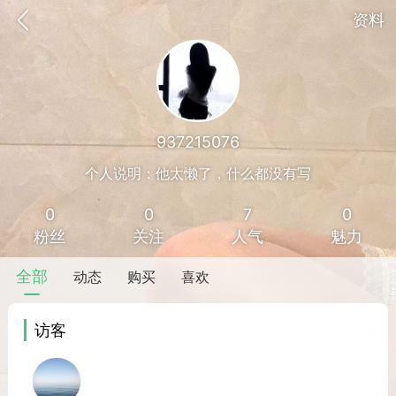
资料
937215076
个人说明：他太懒了，什么都没有写
0
0
7
0
粉丝
关注
人气
魅力
全部
动态
购买
喜欢
访客
香味”的小姐
大二女生囡囡