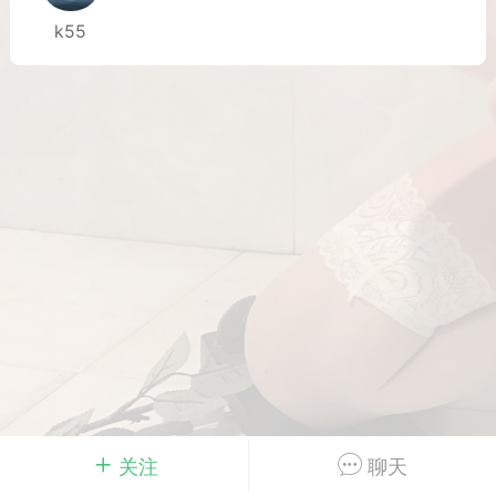
k55
Dsisley女
曲奇小饼干
邻家小姐姐
海航在飞空姐
关注
聊天