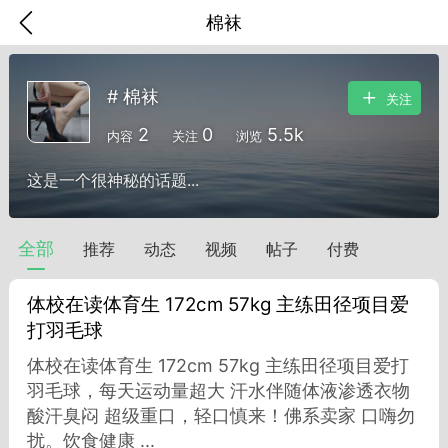
棉袜
# 棉袜
关注
2
0
5.5k
内容
关注
浏览
这是一个很神秘的话题...
全部
推荐
动态
视频
帖子
付费
体校在读体育生 172cm 57kg 主练田径项目爱
打羽毛球
体校在读体育生 172cm 57kg 主练田径项目爱打
香味”的小姐
羽毛球，每天运动量超大 汗水伴随体液渗透衣物
大二女生囡囡
酸汗臭闷 超级重口，轻口慎来！佛系卖家 口嗨勿
扰。饮食健康 ...