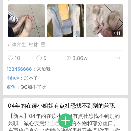
Dsisley女
曲奇小饼干
+11
#
体育生
棉袜
重口
10
5
3.86w
邻家小姐姐
海航在飞空姐
123456666
：
来加我
rhhuv
：
加不了
鲨鱼
：
QQ加不了呀
04年的在读小姐姐有点社恐找不到别的兼职
【新人】04年的在读小姐姐有点社恐找不到别的
兼职，诚心实意出自己贴身的衣物和部分重口。
东西确保真实（吹嘘夸张的话说不来 到你手上你