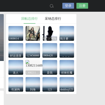
登录
注册
回帖总排行
采纳总排行
18686143645
YYdsjia2425
937215076
我主要是想看看
好运连连
123456666
3906420743
。。。
送人
13082114488
是我
丝袜狂魔
吃屎狗
刘海
123
dmklszj123