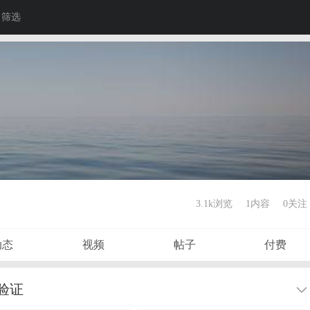
筛选
3.1k浏览
1内容
0
关注
动态
视频
帖子
付费
验证