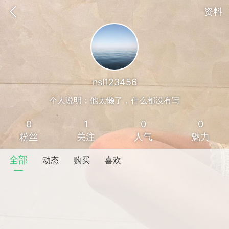
资料
nsl123456
个人说明：他太懒了，什么都没有写
0
1
0
0
粉丝
关注
人气
魅力
全部
动态
购买
喜欢
香味”的小姐
大二女生囡囡