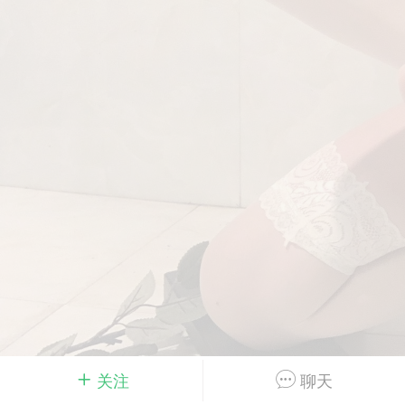
Dsisley女
曲奇小饼干
邻家小姐姐
海航在飞空姐
关注
聊天