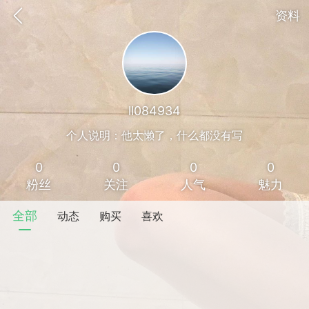
资料
ll084934
个人说明：他太懒了，什么都没有写
0
0
0
0
粉丝
关注
人气
魅力
全部
动态
购买
喜欢
香味”的小姐
大二女生囡囡