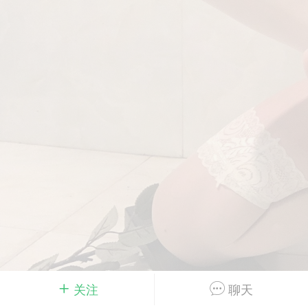
Dsisley女
曲奇小饼干
邻家小姐姐
海航在飞空姐
关注
聊天